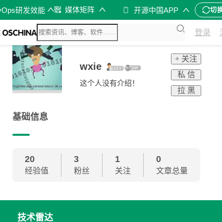
媒体矩阵
vOps研发效能
开源中国APP
切
登录
+ 关注
wxie
私 信
这个人没有介绍！
拉 黑
基础信息
20
3
1
0
经验值
粉丝
关注
文章总量
技术雷达