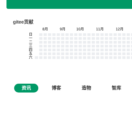
gitee贡献
资讯
博客
造物
智库