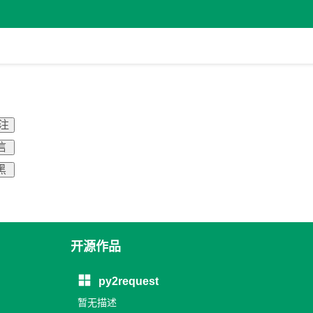
关注
信
黑
开源作品
py2request
暂无描述