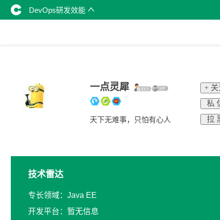
DevOps研发效能
一点灵犀
+ 
私 
拉 
天下无难事，只怕有心人
技术雷达
专长领域：Java EE
开发平台：暂无信息