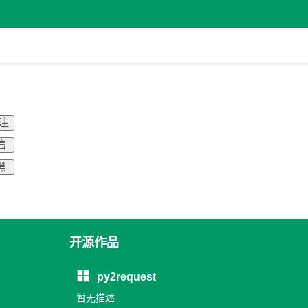
关注
信
黑
开源作品
py2request
暂无描述