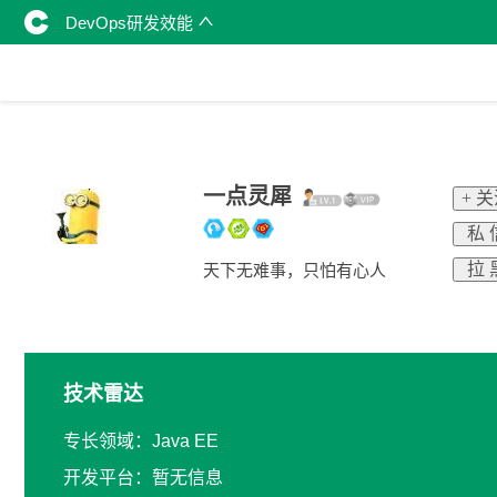
DevOps研发效能
一点灵犀
+ 
私 
拉 
天下无难事，只怕有心人
技术雷达
专长领域：Java EE
开发平台：暂无信息