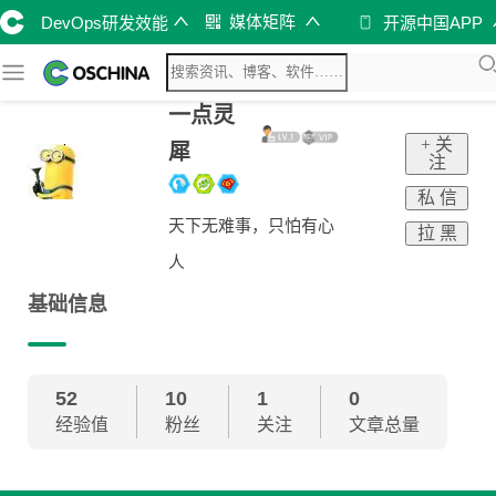
媒体矩阵
DevOps研发效能
开源中国APP
一点灵
+ 关
犀
注
私 信
天下无难事，只怕有心
拉 黑
人
基础信息
52
10
1
0
经验值
粉丝
关注
文章总量