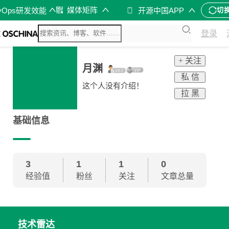
媒体矩阵
vOps研发效能
开源中国APP
切
登录
+ 关注
月渊
私 信
这个人没有介绍！
拉 黑
基础信息
3
1
1
0
经验值
粉丝
关注
文章总量
技术雷达