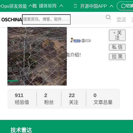
媒体矩阵
vOps研发效能
开源中国APP
切
登录
+ 关
北漂一
注
族
私 信
这个人没有介绍！
拉 黑
基础信息
911
2
22
0
经验值
粉丝
关注
文章总量
技术雷达