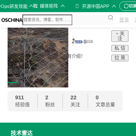
媒体矩阵
vOps研发效能
开源中国APP
切
登录
+ 关
北漂一
注
族
私 信
这个人没有介绍！
拉 黑
基础信息
911
2
22
0
经验值
粉丝
关注
文章总量
技术雷达