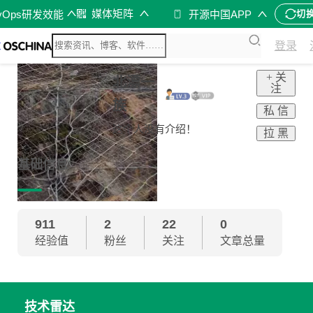
媒体矩阵
vOps研发效能
开源中国APP
切
登录
+ 关
北漂一
注
族
私 信
这个人没有介绍！
拉 黑
基础信息
911
2
22
0
经验值
粉丝
关注
文章总量
技术雷达