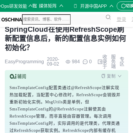
媒体矩阵
vOps研发效能
开源中国APP
切
登录
SpringCloud在使用RefreshScope刷
新配置信息后，新的配置信息实例如何
初始化？
收
服
2020-
专
EasyProgramming
984
0
录
务
09-02
区
于
端
复制
SmsTemplateConfig配置类通过@RefreshScope注解实现
热加载配置，当配置中心修改时，RefreshScope会销毁并
重新初始化实例。MsgUtils类是单例，但
SmsTemplateConfig的@RefreshScope注解使其由
RefreshScope管理，而非直接由容器管理。每次调用
SmsTemplateConfig时，实际调用的是代理类，代理类通
过RefreshScope获取实例。RefreshScope内部有缓存机