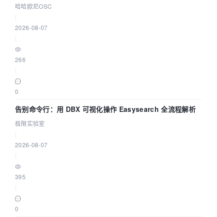
智能 Agent 应用
哈哈欧尼OSC
|
2026-08-07
|
266
|
0
告别命令行：用 DBX 可视化操作 Easysearch 全流程解析
极限实验室
|
2026-08-07
|
395
|
0