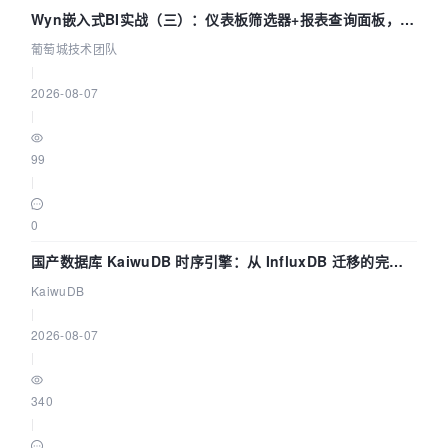
Wyn嵌入式BI实战（三）：仪表板筛选器+报表查询面板，参
数联动全闭环
葡萄城技术团队
|
2026-08-07
|
99
|
0
国产数据库 KaiwuDB 时序引擎：从 InfluxDB 迁移的完整
技术路径
KaiwuDB
|
2026-08-07
|
340
|