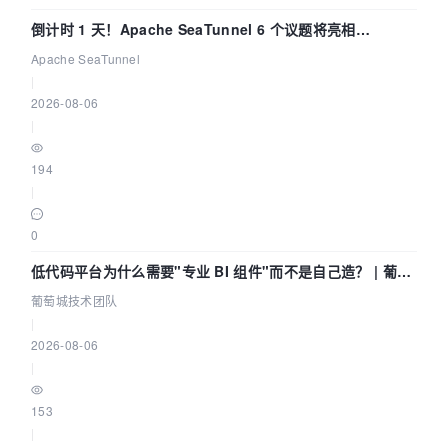
倒计时 1 天！Apache SeaTunnel 6 个议题将亮相
Community Over Code Asia 2026
Apache SeaTunnel
|
2026-08-06
|
194
|
0
低代码平台为什么需要"专业 BI 组件"而不是自己造？ | 葡萄
城技术团队
葡萄城技术团队
|
2026-08-06
|
153
|