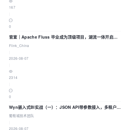
167
|
0
官宣｜Apache Fluss 毕业成为顶级项目，湖流一体开启
Agentic Lake 全面实时化时代
Flink_China
|
2026-08-07
|
2314
|
0
Wyn嵌入式BI实战（一）：JSON API带参数接入，多租户数
据源配置指南 | 葡萄城技术团队
葡萄城技术团队
|
2026-08-07