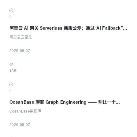
|
0
阿里云 AI 网关 Serverless 新版公测：通过“AI Fallback”与
拓扑可视化构建 AI 流量治理底座
阿里云云原生
|
2026-08-07
|
135
|
0
OceanBase 聊聊 Graph Engineering —— 别让一个
Agent 既当运动员又
OceanBase数据库
|
2026-08-07
|