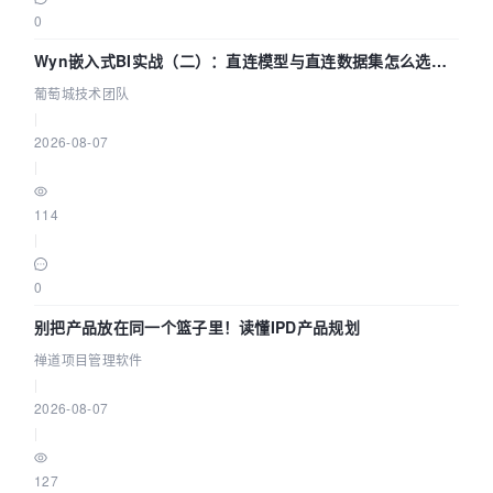
0
Wyn嵌入式BI实战（二）：直连模型与直连数据集怎么选，
参数为什么不生效？| 葡萄城技术团队
葡萄城技术团队
|
2026-08-07
|
114
|
0
别把产品放在同一个篮子里！读懂IPD产品规划
禅道项目管理软件
|
2026-08-07
|
127