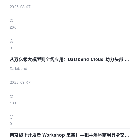
2026-08-07
|
200
|
0
从万亿级大模型到全线应用：Databend Cloud 助力头部 AI
企业构建全链路 Trace 数据管道
Databend
|
2026-08-07
|
181
|
0
南京线下开发者 Workshop 来袭！手把手落地商用具身交互