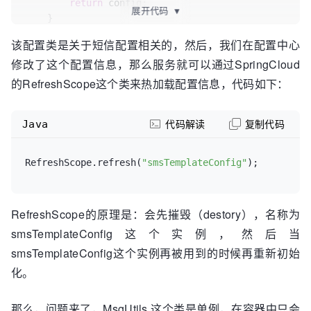
return
 config;

    }

展开代码
▼
    }

}
该配置类是关于短信配置相关的，然后，我们在配置中心
}
修改了这个配置信息，那么服务就可以通过SpringCloud
的RefreshScope这个类来热加载配置信息，代码如下：
Java
代码解读
复制代码
RefreshScope.refresh(
"smsTemplateConfig"
);
RefreshScope的原理是：会先摧毁（destory），名称为
smsTemplateConfig这个实例，然后当
smsTemplateConfig这个实例再被用到的时候再重新初始
化。
那么，问题来了，MsgUtils 这个类是单例，在容器中只会