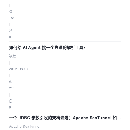
|
159
|
0
如何给 AI Agent 挑一个靠谱的解析工具？
颖欣
|
2026-08-07
|
215
|
0
一个 JDBC 参数引发的架构演进：Apache SeaTunnel 如何
解决数据同步中的“定时 Flush”难题
Apache SeaTunnel