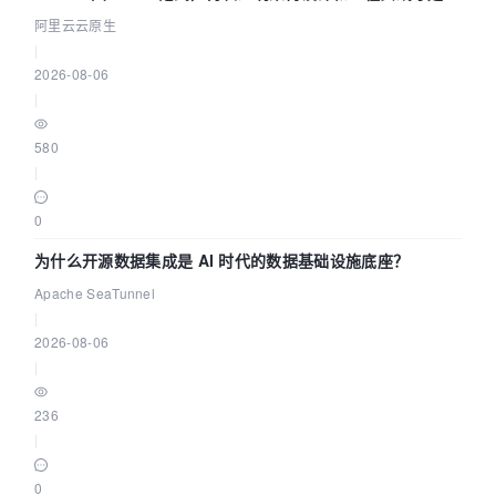
缺资源
阿里云云原生
|
2026-08-06
|
580
|
0
为什么开源数据集成是 AI 时代的数据基础设施底座？
Apache SeaTunnel
|
2026-08-06
|
236
|
0