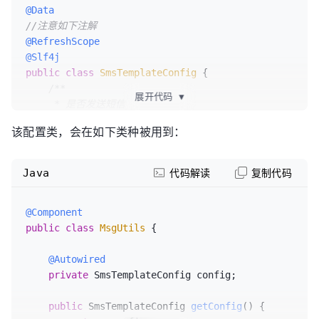
@Data
//注意如下注解
@RefreshScope
@Slf4j
public
class
SmsTemplateConfig
 {

/**

展开代码
▼
     * 是否发送短信

     */
该配置类，会在如下类种被用到：
private
 Boolean send;

/**

     * 短信位数

Java
代码解读
复制代码
     */
private
 Integer msgCodeDigits;

@Component
public
class
MsgUtils
 {

@PostConstruct
@Autowired
private
void
initialize
()
 {

private
 SmsTemplateConfig config;

        log.info(
"SmsTemplateConfig initialized 
-  send: {},msgCodeDigits: {}"
, send, 
public
 SmsTemplateConfig 
getConfig
()
 {

msgCodeDigits);
