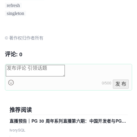
refresh
singleton
© 著作权归作者所有
评论: 0
0/500
发 布
推荐阅读
直播预告｜PG 30 周年系列直播第六期：中国开发者与PG内
核——我们改得动吗？我们贡献了什么？
IvorySQL
|