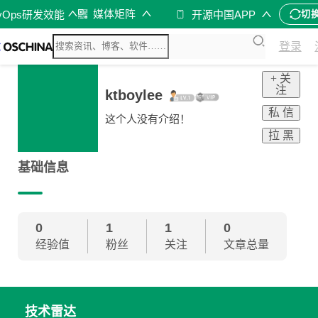
k
媒体矩阵
vOps研发效能
开源中国APP
切
登录
+ 关
注
ktboylee
私 信
这个人没有介绍！
拉 黑
基础信息
0
1
1
0
经验值
粉丝
关注
文章总量
技术雷达