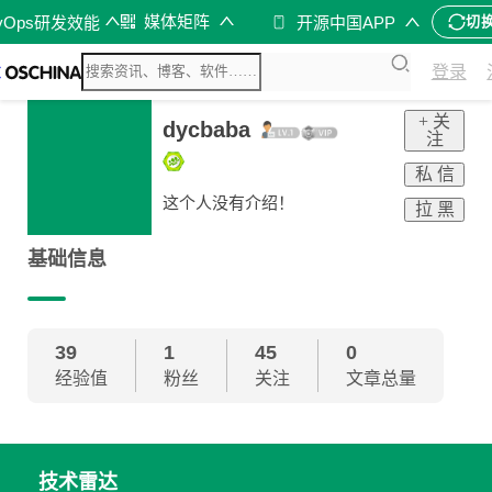
媒体矩阵
vOps研发效能
开源中国APP
切
登录
+ 关
dycbaba
注
私 信
这个人没有介绍！
拉 黑
基础信息
39
1
45
0
经验值
粉丝
关注
文章总量
技术雷达