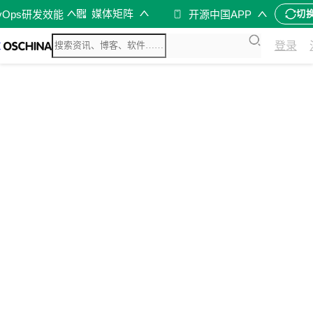
媒体矩阵
vOps研发效能
开源中国APP
切
登录