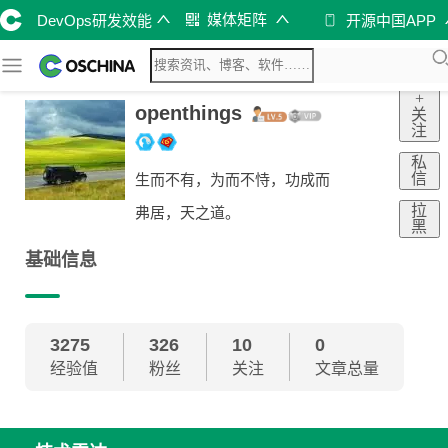
媒体矩阵
DevOps研发效能
开源中国APP
+
openthings
关
注
私
信
生而不有，为而不恃，功成而
拉
弗居，天之道。
黑
基础信息
3275
326
10
0
经验值
粉丝
关注
文章总量