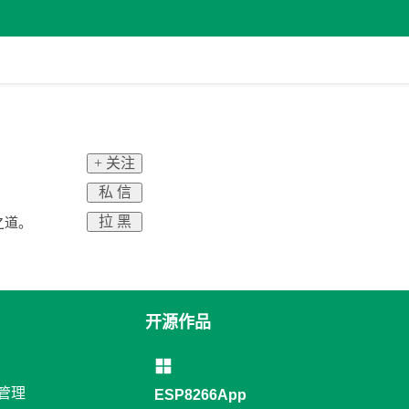
+ 关注
私 信
拉 黑
之道。
开源作品
络管理
ESP8266App