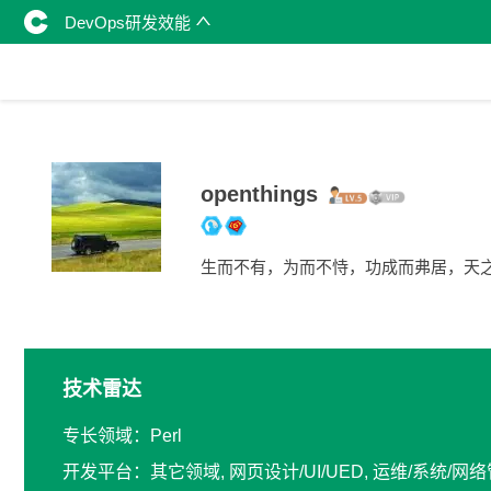
DevOps研发效能
openthings
生而不有，为而不恃，功成而弗居，天
技术雷达
专长领域：Perl
开发平台：其它领域, 网页设计/UI/UED, 运维/系统/网