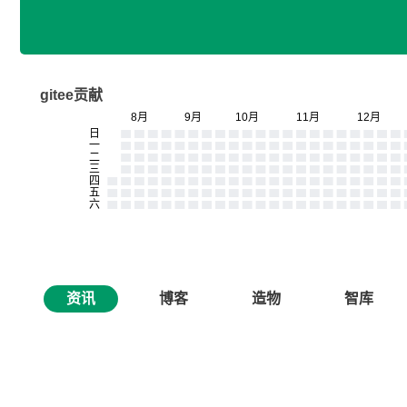
gitee贡献
资讯
博客
造物
智库