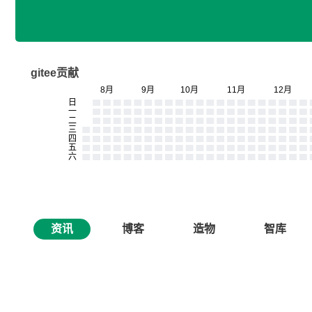
gitee贡献
资讯
博客
造物
智库