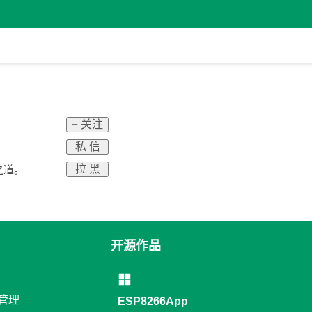
+ 关注
私 信
拉 黑
之道。
开源作品
络管理
ESP8266App