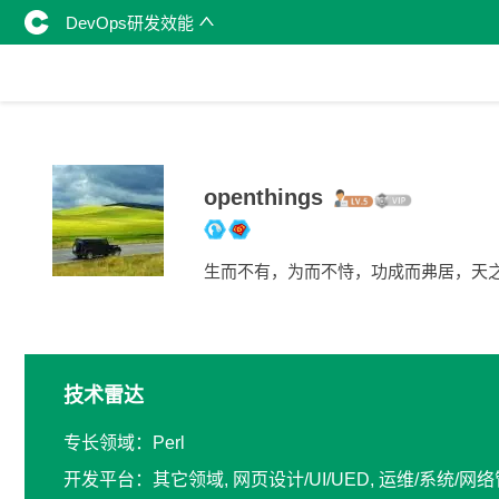
DevOps研发效能
openthings
生而不有，为而不恃，功成而弗居，天
技术雷达
专长领域：Perl
开发平台：其它领域, 网页设计/UI/UED, 运维/系统/网