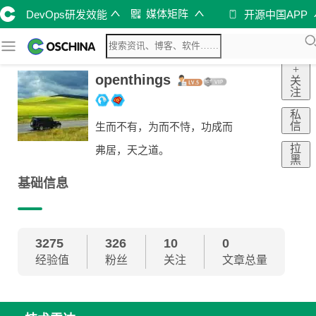
媒体矩阵
DevOps研发效能
开源中国APP
+
openthings
关
注
私
信
生而不有，为而不恃，功成而
拉
弗居，天之道。
黑
基础信息
3275
326
10
0
经验值
粉丝
关注
文章总量