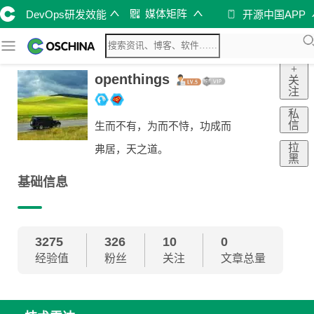
媒体矩阵
DevOps研发效能
开源中国APP
+
openthings
关
注
私
信
生而不有，为而不恃，功成而
拉
弗居，天之道。
黑
基础信息
3275
326
10
0
经验值
粉丝
关注
文章总量