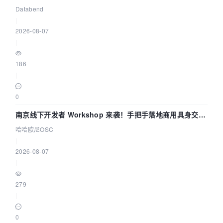
企业构建全链路 Trace 数据管道
Databend
|
2026-08-07
|
186
|
0
南京线下开发者 Workshop 来袭！手把手落地商用具身交互
智能 Agent 应用
哈哈欧尼OSC
|
2026-08-07
|
279
|
0