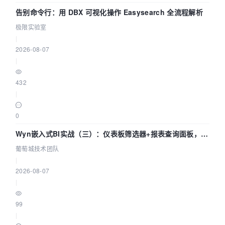
告别命令行：用 DBX 可视化操作 Easysearch 全流程解析
极限实验室
|
2026-08-07
|
432
|
0
Wyn嵌入式BI实战（三）：仪表板筛选器+报表查询面板，参
数联动全闭环
葡萄城技术团队
|
2026-08-07
|
99
|