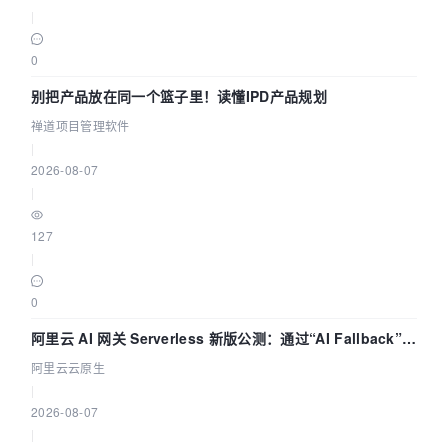
|
0
别把产品放在同一个篮子里！读懂IPD产品规划
禅道项目管理软件
|
2026-08-07
|
127
|
0
阿里云 AI 网关 Serverless 新版公测：通过“AI Fallback”与
拓扑可视化构建 AI 流量治理底座
阿里云云原生
|
2026-08-07
|