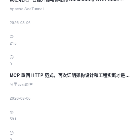
Asia 2026 主题演讲！
Apache SeaTunnel
|
2026-08-06
|
215
|
0
MCP 重回 HTTP 范式，再次证明架构设计和工程实践才是稀
缺资源
阿里云云原生
|
2026-08-06
|
591
|
0