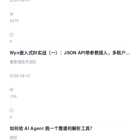
|
2375
|
0
Wyn嵌入式BI实战（一）：JSON API带参数接入，多租户数
据源配置指南 | 葡萄城技术团队
葡萄城技术团队
|
2026-08-07
|
159
|
0
如何给 AI Agent 挑一个靠谱的解析工具？
颖欣