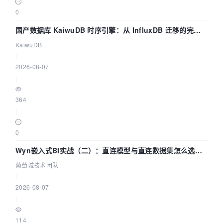
0
国产数据库 KaiwuDB 时序引擎：从 InfluxDB 迁移的完整
技术路径
KaiwuDB
|
2026-08-07
|
364
|
0
Wyn嵌入式BI实战（二）：直连模型与直连数据集怎么选，
参数为什么不生效？| 葡萄城技术团队
葡萄城技术团队
|
2026-08-07
|
114