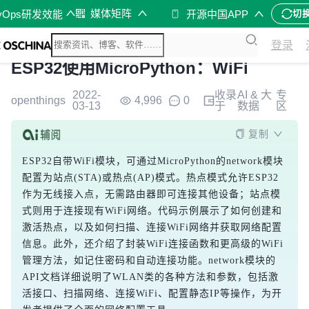
媒体矩阵
vOps研发效能
开源中国APP
切
登录
ESP32使用MicroPython：WiFi
2022-
收录
AI & 大
专
openthings
4,996
0
03-13
于
数据
区
复制
ESP32自带WiFi模块，可通过MicroPython的network模块
配置为站点(STA)或热点(AP)模式。热点模式允许ESP32
作为无线接入点，无需路由器即可连接其他设备；站点模
式则用于连接现有WiFi网络。代码示例展示了如何创建和
激活热点，以及如何扫描、连接WiFi网络并获取网络配置
信息。此外，还介绍了封装WiFi连接函数和更高级的WiFi
管理方法，如记住密码和自动连接功能。network模块的
API文档详细说明了WLAN类的各种方法和参数，包括激
活接口、扫描网络、连接WiFi、配置静态IP等操作，为开