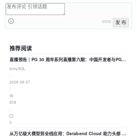
0/500
发 布
推荐阅读
直播预告｜PG 30 周年系列直播第六期：中国开发者与PG内
核——我们改得动吗？我们贡献了什么？
IvorySQL
|
2026-08-07
|
209
|
0
从万亿级大模型到全线应用：Databend Cloud 助力头部 AI