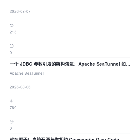
|
2026-08-07
|
215
|
0
一个 JDBC 参数引发的架构演进：Apache SeaTunnel 如何
解决数据同步中的“定时 Flush”难题
Apache SeaTunnel
|
2026-08-06
|
780
|
0
就在明天！白鲸开源与你相约 Community Over Code