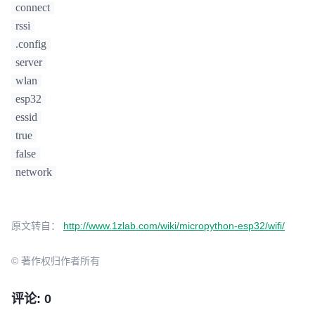
connect
rssi
.config
server
wlan
esp32
essid
true
false
network
原文转自：
http://www.1zlab.com/wiki/micropython-esp32/wifi/
© 著作权归作者所有
评论: 0