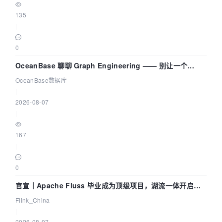
135
|
0
OceanBase 聊聊 Graph Engineering —— 别让一个
Agent 既当运动员又
OceanBase数据库
|
2026-08-07
|
167
|
0
官宣｜Apache Fluss 毕业成为顶级项目，湖流一体开启
Agentic Lake 全面实时化时代
Flink_China
|
2026-08-07