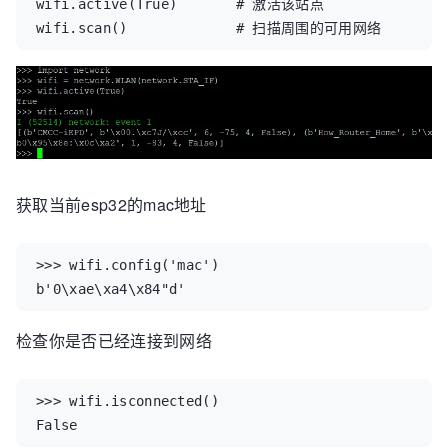
wifi
.
active
(
True
)
# 激活该站点
wifi
.
scan
()
# 扫描周围的可用网络
获取当前esp32的mac地址
>>>
wifi
.
config
(
'mac'
)
b
'0
\xae\xa4\x84
"d'
检查你是否已经连接到网络
>>>
wifi
.
isconnected
()
False