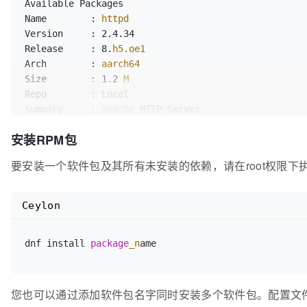
Available Packages

Name        : 
httpd
Version     : 2.4.34

Release     : 8.
h5.oe1
Arch        : 
aarch64
Size        : 1.2 
M
Repo        : 
Local
Summary     : 
Apache
 HTTP Server

URL         : 
http
://httpd.apache.org/

安装RPM包
License     : 
ASL
2.0
Description : 
The
 Apache HTTP Server 
is
 a powerful,
要安装一个软件包及其所有未安装的依赖，请在root权限下
            : 
web
Ceylon
dnf install 
package
_n
您也可以通过添加软件包名字同时安装多个软件包。配置文件/etc/dnf/