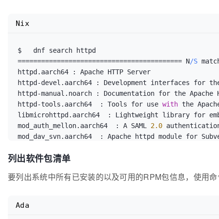
Nix
==
==
==
==
==
==
==
==
==
==
==
==
==
==
==
==
==
==
==
==
==
 N
/S
matc
httpd.
aarch64 :
 Apache HTTP Server

httpd-devel.
aarch64 :
 Development interfaces for the
httpd-manual.
noarch :
 Documentation for the Apache H
httpd-tools.
aarch64  :
 Tools for use 
with
 the Apach
libmicrohttpd.
aarch64  :
 Lightweight library for em
mod_auth_mellon.
aarch64  :
 A SAML 
2.0
 authenticatio
mod_dav_svn.
aarch64  :
列出软件包清单
要列出系统中所有已安装的以及可用的RPM包信息，使用命
Ada