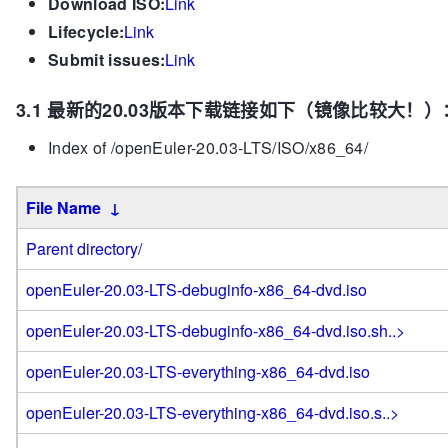
Download ISO:
Link
Lifecycle:
Link
Submit issues:
Link
3.1 最新的20.03版本下载链接如下（镜像比较大！）
Index of /openEuler-20.03-LTS/ISO/x86_64/
File Name
↓
Parent directory/
openEuler-20.03-LTS-debuginfo-x86_64-dvd.iso
openEuler-20.03-LTS-debuginfo-x86_64-dvd.iso.sh..>
openEuler-20.03-LTS-everything-x86_64-dvd.iso
openEuler-20.03-LTS-everything-x86_64-dvd.iso.s..>