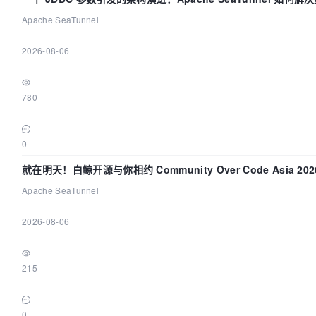
Apache SeaTunnel
|
2026-08-06
|
780
|
0
就在明天！白鲸开源与你相约 Community Over Code Asia 2
Apache SeaTunnel
|
2026-08-06
|
215
|
0