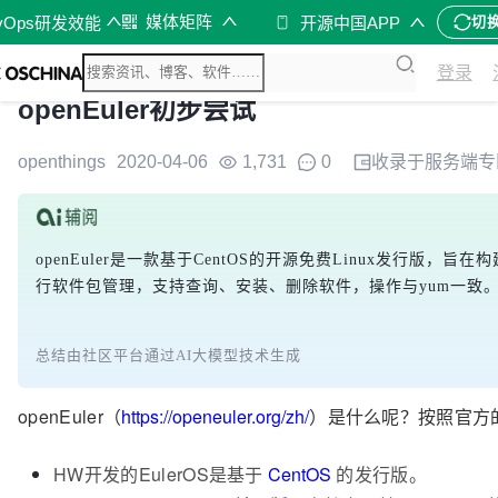
媒体矩阵
vOps研发效能
开源中国APP
切
登录
openEuler初步尝试
openthings
2020-04-06
1,731
0
收录于
服务端
专
openEuler是一款基于CentOS的开源免费Linux发行版
行软件包管理，支持查询、安装、删除软件，操作与yum一致。整
总结由社区平台通过AI大模型技术生成
openEuler（
https://openeuler.org/zh/
）是什么呢？按照官方的
HW开发的EulerOS是基于
CentOS
的发行版。