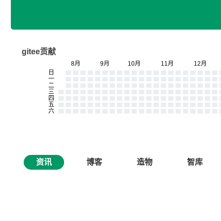
gitee贡献
资讯
博客
造物
智库