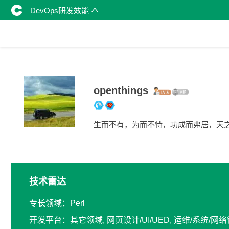
DevOps研发效能
openthings
生而不有，为而不恃，功成而弗居，天
技术雷达
专长领域：Perl
开发平台：其它领域, 网页设计/UI/UED, 运维/系统/网