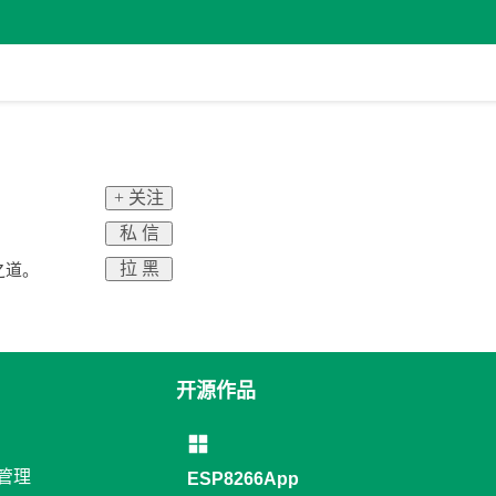
+ 关注
私 信
拉 黑
之道。
开源作品
络管理
ESP8266App