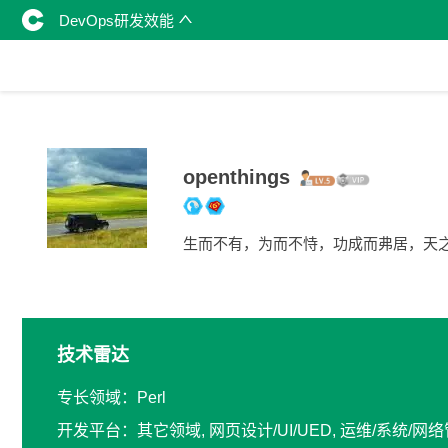
DevOps研发效能
openthings
生而不有，为而不恃，功成而弗居，天
技术雷达
专长领域：Perl
开发平台：其它领域, 网页设计/UI/UED, 运维/系统/网