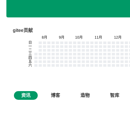
gitee贡献
资讯
博客
造物
智库