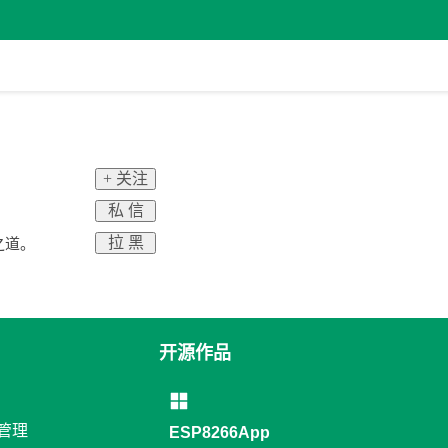
+ 关注
私 信
拉 黑
之道。
开源作品
络管理
ESP8266App