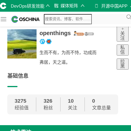
媒体矩阵
DevOps研发效能
开源中国APP
+
openthings
关
注
私
信
生而不有，为而不恃，功成而
拉
弗居，天之道。
黑
基础信息
3275
326
10
0
经验值
粉丝
关注
文章总量