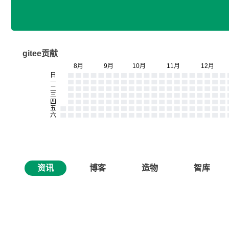
gitee贡献
资讯
博客
造物
智库