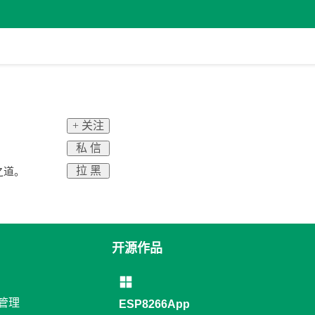
+ 关注
私 信
拉 黑
之道。
开源作品
络管理
ESP8266App