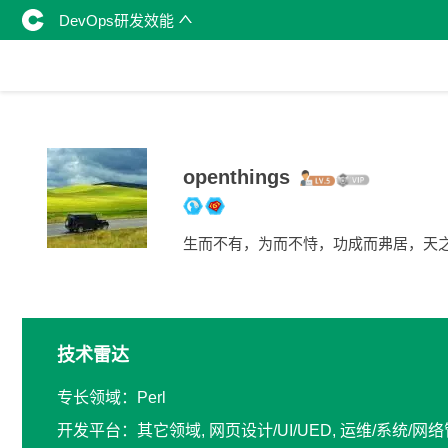
DevOps研发效能
openthings
生而不有，为而不恃，功成而弗居，天
技术雷达
专长领域：Perl
开发平台：其它领域, 网页设计/UI/UED, 运维/系统/网