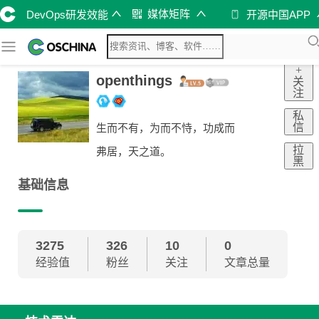
媒体矩阵
DevOps研发效能
开源中国APP
+
openthings
关
注
私
信
生而不有，为而不恃，功成而
拉
弗居，天之道。
黑
基础信息
3275
326
10
0
经验值
粉丝
关注
文章总量