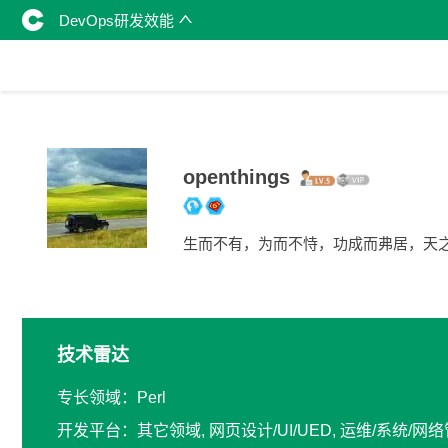
DevOps研发效能
openthings
生而不有，为而不恃，功成而弗居，天
技术雷达
专长领域：Perl
开发平台：其它领域, 网页设计/UI/UED, 运维/系统/网