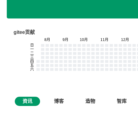
gitee贡献
资讯
博客
造物
智库