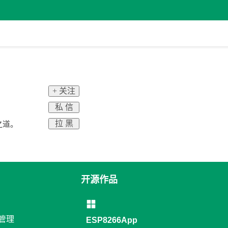
+ 关注
私 信
拉 黑
之道。
开源作品
络管理
ESP8266App