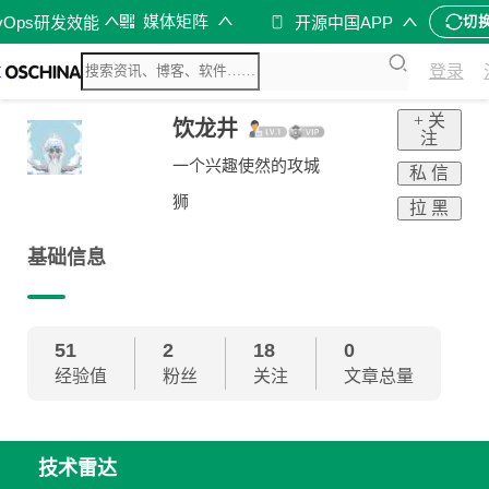
媒体矩阵
vOps研发效能
开源中国APP
切
登录
+ 关
饮龙井
注
一个兴趣使然的攻城
私 信
狮
拉 黑
基础信息
51
2
18
0
经验值
粉丝
关注
文章总量
技术雷达