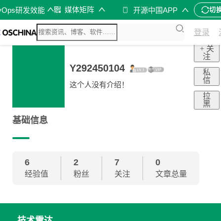
媒体矩阵
vOps研发效能
开源中国APP
切
登录
+ 关
注
Y292450104
私
信
这个人没有介绍！
拉
黑
基础信息
6
2
7
0
经验值
粉丝
关注
文章总量
技术雷达