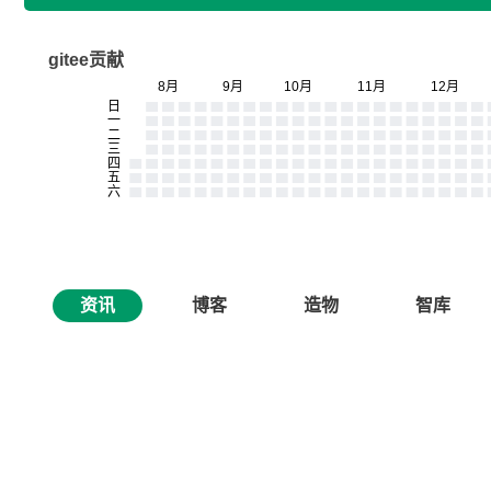
gitee贡献
资讯
博客
造物
智库