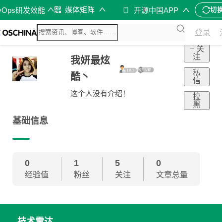
媒体矩阵
vOps研发效能
开源中国APP
切
登录
+ 关
注
我妍最炫
私
酷丶
信
这个人没有介绍！
拉
黑
基础信息
0
1
5
0
经验值
粉丝
关注
文章总量
技术雷达