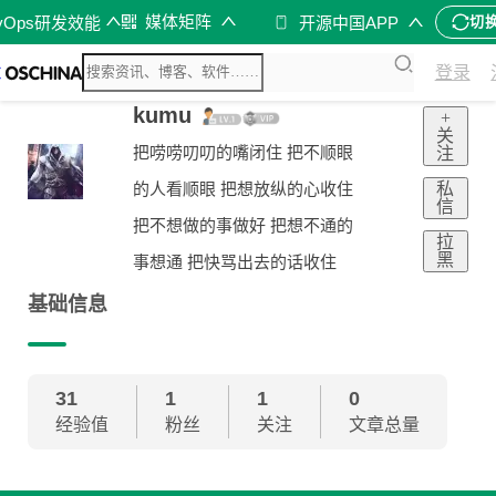
媒体矩阵
vOps研发效能
开源中国APP
切
登录
kumu
+
关
把唠唠叨叨的嘴闭住 把不顺眼
注
私
的人看顺眼 把想放纵的心收住
信
把不想做的事做好 把想不通的
拉
黑
事想通 把快骂出去的话收住
基础信息
31
1
1
0
经验值
粉丝
关注
文章总量