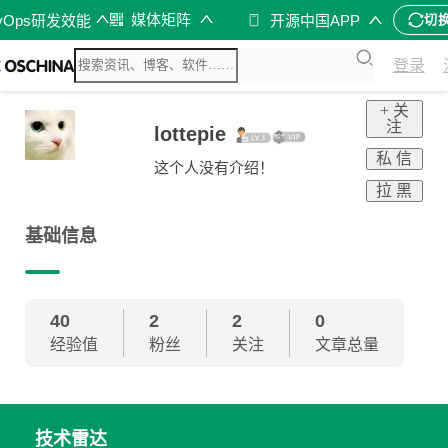
媒体矩阵
vOps研发效能
开源中国APP
切
登录
+ 关
注
lottepie
私 信
这个人没有介绍！
拉 黑
基础信息
40
2
2
0
经验值
粉丝
关注
文章总量
技术雷达