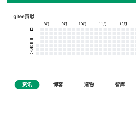
gitee贡献
资讯
博客
造物
智库