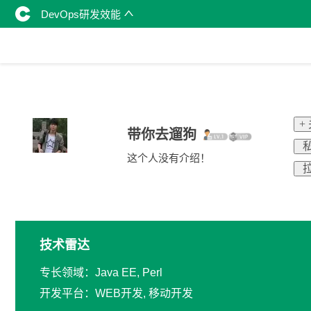
DevOps研发效能
+
带你去遛狗
私
这个人没有介绍！
拉
技术雷达
专长领域：Java EE, Perl
开发平台：WEB开发, 移动开发