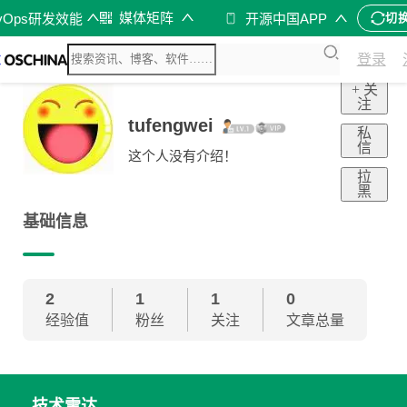
媒体矩阵
vOps研发效能
开源中国APP
切
登录
+ 关
注
tufengwei
私
信
这个人没有介绍！
拉
黑
基础信息
2
1
1
0
经验值
粉丝
关注
文章总量
技术雷达