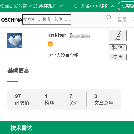
媒体矩阵
vOps研发效能
开源中国APP
切
登录
+ 关
linkfan
注
私 信
这个人没有介绍！
拉 黑
基础信息
97
4
7
0
经验值
粉丝
关注
文章总量
技术雷达