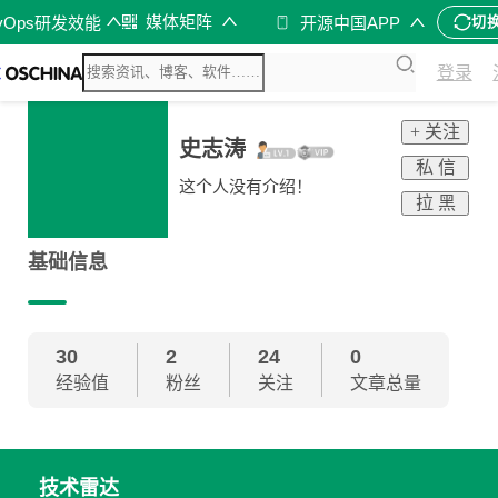
媒体矩阵
vOps研发效能
开源中国APP
切
登录
+ 关注
史志涛
私 信
这个人没有介绍！
拉 黑
基础信息
30
2
24
0
经验值
粉丝
关注
文章总量
技术雷达