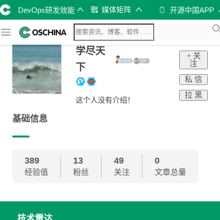
媒体矩阵
DevOps研发效能
开源中国APP
学尽天
+ 关
注
下
私 信
拉 黑
这个人没有介绍！
基础信息
389
13
49
0
经验值
粉丝
关注
文章总量
技术雷达