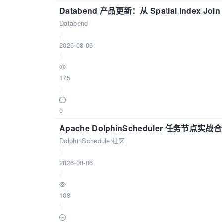
Databend 产品更新：从 Spatial Index Joi
Databend
|
2026-08-06
|
175
|
0
Apache DolphinScheduler 任务节点实
DolphinScheduler社区
|
2026-08-06
|
108
|