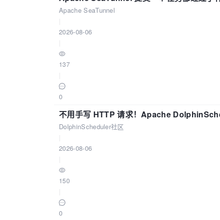
Apache SeaTunnel
|
2026-08-06
|
137
|
0
不用手写 HTTP 请求！Apache DolphinSch
DolphinScheduler社区
|
2026-08-06
|
150
|
0