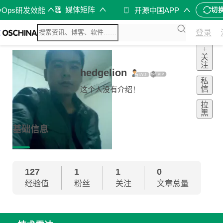
媒体矩阵
vOps研发效能
开源中国APP
切
登录
+
关
注
hedgelion
私
信
这个人没有介绍！
拉
黑
基础信息
127
1
1
0
经验值
粉丝
关注
文章总量