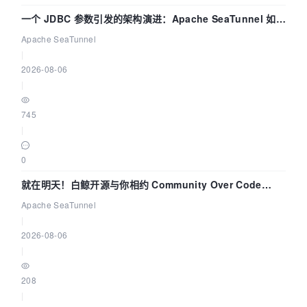
一个 JDBC 参数引发的架构演进：Apache SeaTunnel 如何
解决数据同步中的“定时 Flush”难题
Apache SeaTunnel
|
2026-08-06
|
745
|
0
就在明天！白鲸开源与你相约 Community Over Code
Asia 2026 主题演讲！
Apache SeaTunnel
|
2026-08-06
|
208
|