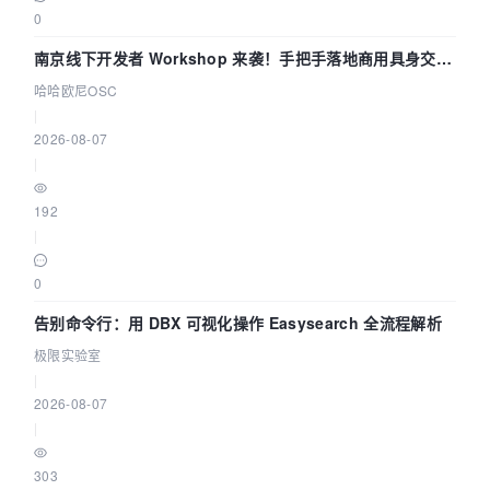
0
南京线下开发者 Workshop 来袭！手把手落地商用具身交互
智能 Agent 应用
哈哈欧尼OSC
|
2026-08-07
|
192
|
0
告别命令行：用 DBX 可视化操作 Easysearch 全流程解析
极限实验室
|
2026-08-07
|
303