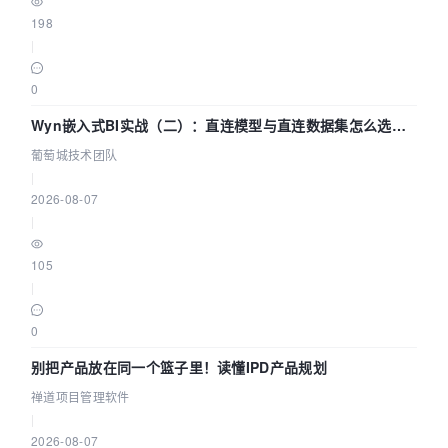
198
|
0
Wyn嵌入式BI实战（二）：直连模型与直连数据集怎么选，
参数为什么不生效？| 葡萄城技术团队
葡萄城技术团队
|
2026-08-07
|
105
|
0
别把产品放在同一个篮子里！读懂IPD产品规划
禅道项目管理软件
|
2026-08-07