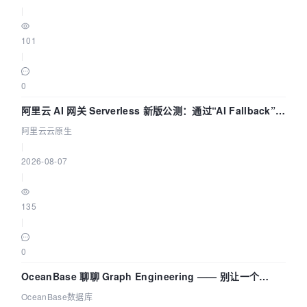
|
101
|
0
阿里云 AI 网关 Serverless 新版公测：通过“AI Fallback”与
拓扑可视化构建 AI 流量治理底座
阿里云云原生
|
2026-08-07
|
135
|
0
OceanBase 聊聊 Graph Engineering —— 别让一个
Agent 既当运动员又
OceanBase数据库