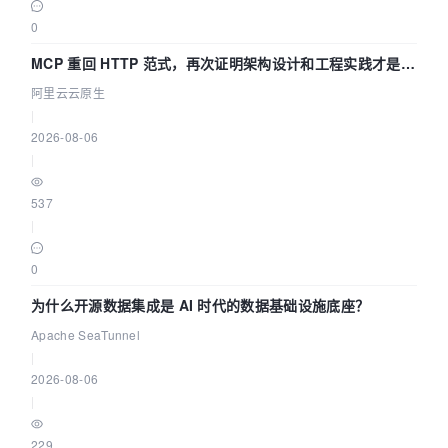
0
MCP 重回 HTTP 范式，再次证明架构设计和工程实践才是稀
缺资源
阿里云云原生
|
2026-08-06
|
537
|
0
为什么开源数据集成是 AI 时代的数据基础设施底座？
Apache SeaTunnel
|
2026-08-06
|
229