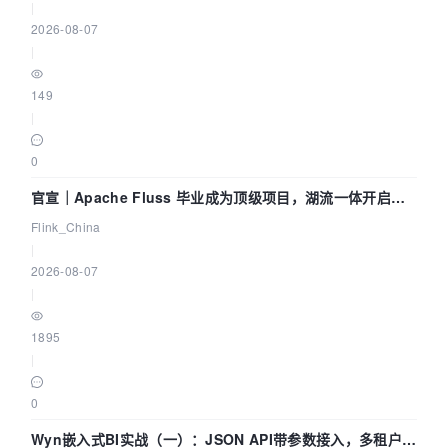
|
2026-08-07
|
149
|
0
官宣｜Apache Fluss 毕业成为顶级项目，湖流一体开启
Agentic Lake 全面实时化时代
Flink_China
|
2026-08-07
|
1895
|
0
Wyn嵌入式BI实战（一）：JSON API带参数接入，多租户数