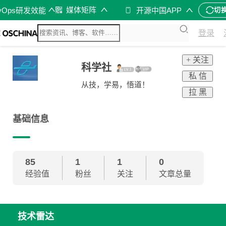
媒体矩阵
vOps研发效能
开源中国APP
切
登录
+ 关注
科学社
私 信
从技，学易，悟道！
拉 黑
基础信息
85
1
1
0
经验值
粉丝
关注
文章总量
技术雷达