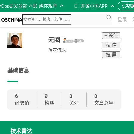
媒体矩阵
vOps研发效能
开源中国APP
切
登录
+ 关注
元圈
私 信
落花流水
拉 黑
基础信息
6
9
3
0
经验值
粉丝
关注
文章总量
技术雷达