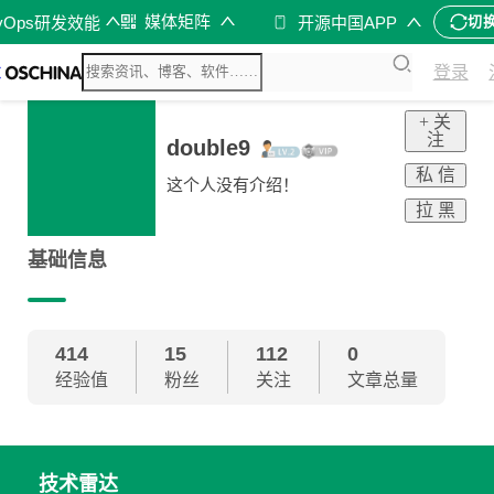
d
媒体矩阵
vOps研发效能
开源中国APP
切
登录
+ 关
注
double9
私 信
这个人没有介绍！
拉 黑
基础信息
414
15
112
0
经验值
粉丝
关注
文章总量
技术雷达