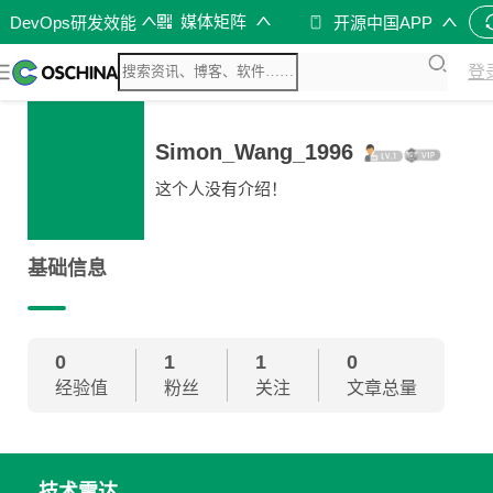
媒体矩阵
DevOps研发效能
开源中国APP
登
Simon_Wang_1996
这个人没有介绍！
基础信息
0
1
1
0
经验值
粉丝
关注
文章总量
技术雷达