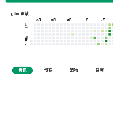
gitee贡献
资讯
博客
造物
智库