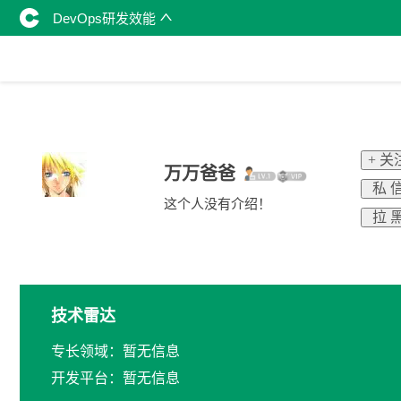
DevOps研发效能
+ 关
万万爸爸
私 
这个人没有介绍！
拉 
技术雷达
专长领域：暂无信息
开发平台：暂无信息