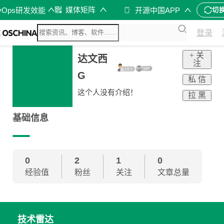
媒体矩阵
vOps研发效能
开源中国APP
切
登录
+ 关
达文西
注
G
私 信
这个人没有介绍！
拉 黑
基础信息
0
2
1
0
经验值
粉丝
关注
文章总量
技术雷达