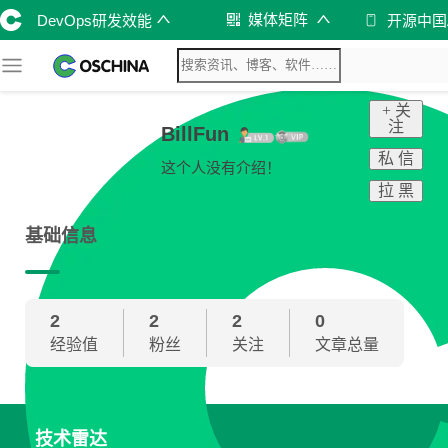
媒体矩阵
DevOps研发效能
开源中国
+ 关
注
BillFun
私 信
这个人没有介绍！
拉 黑
基础信息
2
2
2
0
经验值
粉丝
关注
文章总量
技术雷达