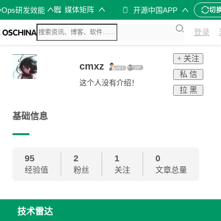
媒体矩阵
vOps研发效能
开源中国APP
切
登录
+ 关注
cmxz
私 信
这个人没有介绍！
拉 黑
基础信息
95
2
1
0
经验值
粉丝
关注
文章总量
技术雷达