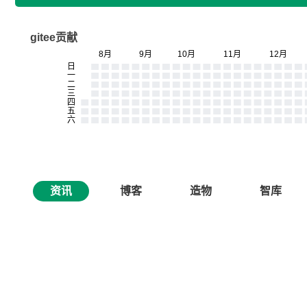
gitee贡献
资讯
博客
造物
智库