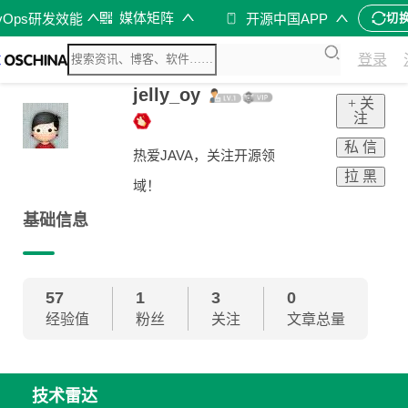
媒体矩阵
vOps研发效能
开源中国APP
切
登录
jelly_oy
+ 关
注
私 信
热爱JAVA，关注开源领
拉 黑
域！
基础信息
57
1
3
0
经验值
粉丝
关注
文章总量
技术雷达