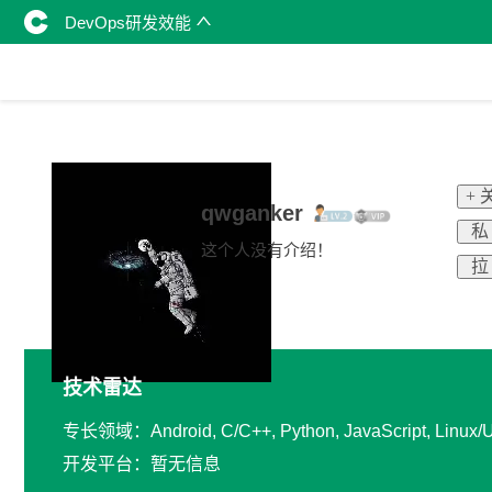
DevOps研发效能
+ 
qwganker
私
这个人没有介绍！
拉
技术雷达
专长领域：Android, C/C++, Python, JavaScript, Linux/U
开发平台：暂无信息