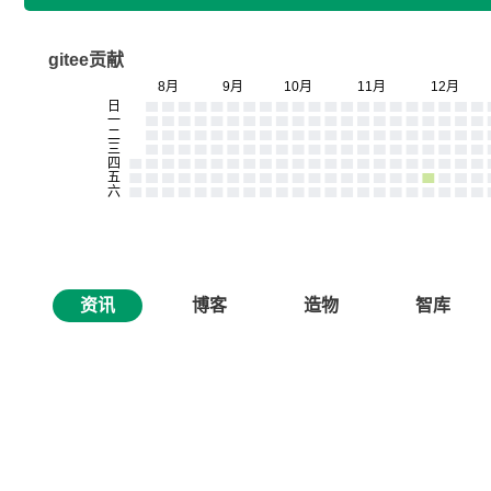
gitee贡献
资讯
博客
造物
智库